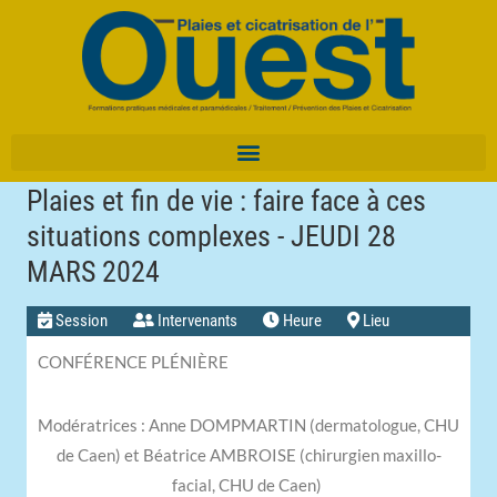
Plaies et fin de vie : faire face à ces
situations complexes - JEUDI 28
MARS 2024
Session
Intervenants
Heure
Lieu
CONFÉRENCE PLÉNIÈRE
Modératrices : Anne DOMPMARTIN (dermatologue, CHU
de Caen) et Béatrice AMBROISE (chirurgien maxillo-
facial, CHU de Caen)