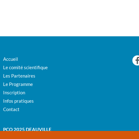
Accueil
Le comité scientifique
Les Partenaires
Le Programme
Inscription
Infos pratiques
Contact
PCO 2025 DEAUVILLE
12ÈMES JOURNÉES PLAIES ET CICATRISATION DE L’OUEST