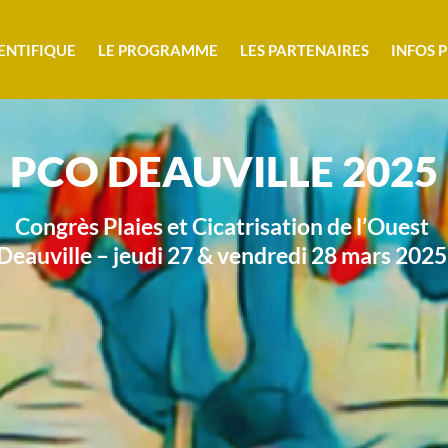
ENTIFIQUE
LE PROGRAMME
LES PARTENAIRES
INFOS 
PCO DEAUVILLE 2025
Congrès Plaies et Cicatrisation de l’Ouest
Deauville – jeudi 27 & vendredi 28 mars 2025