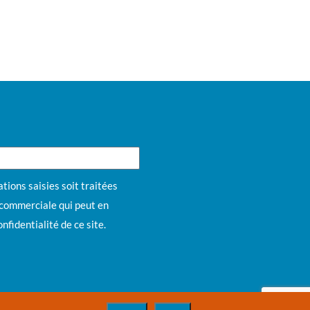
tions saisies soit traitées
n commerciale qui peut en
onfidentialité
de ce site.