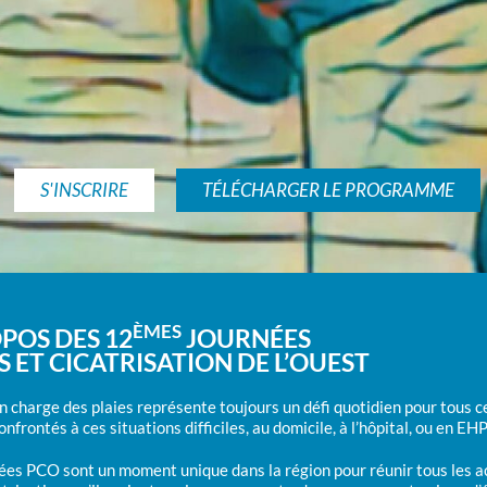
S'INSCRIRE
TÉLÉCHARGER LE PROGRAMME
ÈMES
POS DES 12
JOURNÉES
S ET CICATRISATION DE L’OUEST
en charge des plaies représente toujours un défi quotidien pour tous 
onfrontés à ces situations difficiles, au domicile, à l’hôpital, ou en EH
2025
ées PCO sont un moment unique dans la région pour réunir tous les a