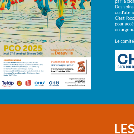
par la ci
Des soins
ou d’ateli
C’est l’o
pour accél
en urgence
Le comité
LES