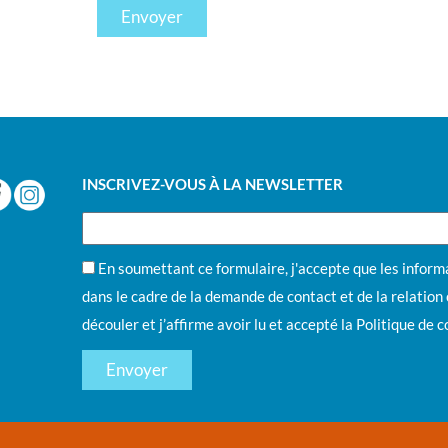
Envoyer
INSCRIVEZ-VOUS À LA NEWSLETTER
En soumettant ce formulaire, j'accepte que les informa
dans le cadre de la demande de contact et de la relatio
découler et j’affirme avoir lu et accepté la
Politique de c
Envoyer