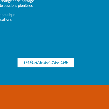
’échange et de partage.
de sessions plénières
rapeutique
isations
TÉLÉCHARGER L’AFFICHE