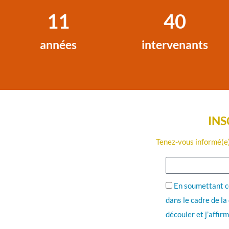
11
40
années
intervenants
INS
Tenez-vous informé(e)
En soumettant ce
dans le cadre de l
découler et j’affir