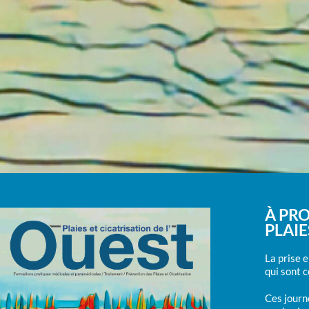
À PRO
PLAIE
Jeudi 27 &
La prise 
qui sont c
vendredi 28 mars 
Ces journ