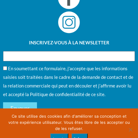
INSCRIVEZ-VOUS À LA NEWSLETTER
En soumettant ce formulaire, j'accepte que les informations
saisies soit traitées dans le cadre de la demande de contact et de
la relation commerciale qui peut en découler et j’affirme avoir lu
et accepté la
Politique de confidentialité
de ce site.
Envoyer
Ce site utilise des cookies afin d'améliorer sa conception et
votre expérience utilisateur. Vous êtes libre de les accepter ou
PCO 2025 DEAUVILLE
12ÈMES JOURNÉES PLAIES ET CICATRISATION DE L’OUEST
de les refuser.