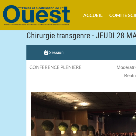
ACCUEIL
COMITÉ SCI
Chirurgie transgenre - JEUDI 28 
Session
CONFÉRENCE PLÉNIÈRE
Modératr
Béatr