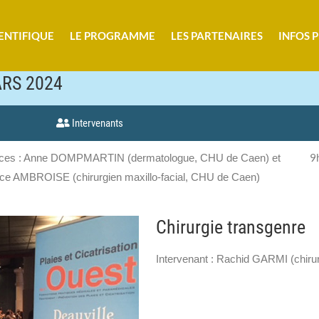
ENTIFIQUE
LE PROGRAMME
LES PARTENAIRES
INFOS 
MARS 2024
Intervenants
9
ices : Anne DOMPMARTIN (dermatologue, CHU de Caen) et
ice AMBROISE (chirurgien maxillo-facial, CHU de Caen)
Chirurgie transgenre
Intervenant : Rachid GARMI (chiru