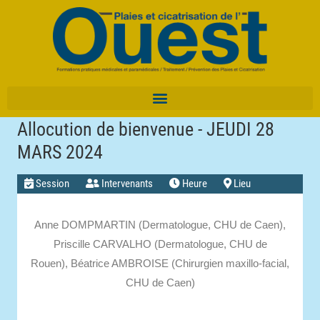
Allocution de bienvenue - JEUDI 28
MARS 2024
Session
Intervenants
Heure
Lieu
Anne DOMPMARTIN (Dermatologue, CHU de Caen),
Priscille CARVALHO (Dermatologue, CHU de
Rouen),
Béatrice AMBROISE (Chirurgien maxillo-facial,
CHU de Caen)